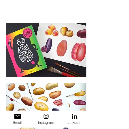
THE PATATE ARTBOOK, premier recueil d’illustrations
du PATATE CLUB. Une communauté artistique
rassemblant plus de 200 illustrateur·trice·s fédéré·e·s
autour du podcast SENS CRÉATIF.
Email
Instagram
LinkedIn